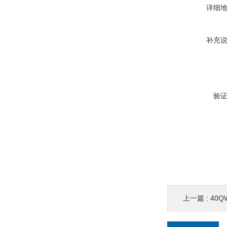
详细
补充
验
上一篇 :
40Q