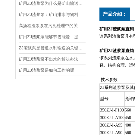
矿用ZJ渣浆泵为什么是矿山输送系统的核心设备？
产品介绍：
矿用ZJ渣浆泵：矿山排水与物料输送的坚实力量
高扬程渣浆泵在污泥处理中的关键作用
矿用ZJ渣浆泵直销
该系列渣浆泵具有
矿用ZJ渣浆泵能够节省能源，提高生产效率
ZJ渣浆泵是管道水利输送的关键设备
矿用ZJ渣浆泵直销
该系列渣浆泵在水
矿用ZJ渣浆泵不出水的解决办法
轻、结构合理、运
矿用ZJ渣浆泵是如何工作的呢
技术参数
ZJ系列渣浆泵及其
型号
允许
350ZJ-I-F100
560
300ZJ-I-A100
450
300ZJ-I-A95
400
300ZJ-I-A90
560