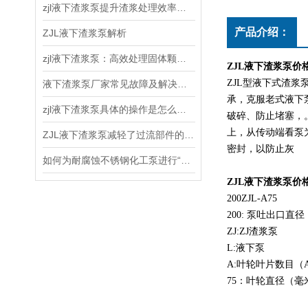
zjl液下渣浆泵提升渣浆处理效率的能力
产品介绍：
ZJL液下渣浆泵解析
zjl液下渣浆泵：高效处理固体颗粒悬浮物的理想选择
ZJL液下渣浆泵价
ZJL型液下式渣
液下渣浆泵厂家常见故障及解决办法
承，克服老式液下
zjl液下渣浆泵具体的操作是怎么样的呢
破碎、防止堵塞，
上，从传动端看泵
ZJL液下渣浆泵减轻了过流部件的磨损，搞高了水力效率
密封，以防止灰
如何为耐腐蚀不锈钢化工泵进行“望、闻、问、切”检查
ZJL液下渣浆泵价
200ZJL-A75
200: 泵吐出口直
ZJ:ZJ渣浆泵
L:液下泵
A:叶轮叶片数目（A:5
75：叶轮直径（毫