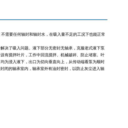
。不需要任何轴封和轴封水，在吸入量不足的工况下也能正常
并解决了吸入问题。液下部分无密封无轴承，克服老式液下泵
处设有搅拌叶片，工作中回流搅拌、机械破碎、防止堵塞。叶
口均为浸入液下，出口为切向垂直向上，从传动端看泵为顺时
装在封闭的轴承室内，轴承室外有油封密封，以防止灰尘进入轴