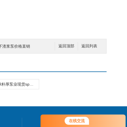
JL液下渣浆泵价格直销
返回顶部
返回列表
65QV-SPR朴厚泵业现货sp液下渣浆泵直供
在线交流
联系我们