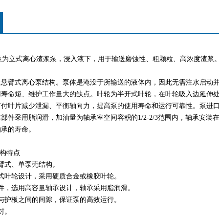
浆泵为立式离心渣浆泵，浸入液下，用于输送磨蚀性、粗颗粒、高浓度渣浆
吸悬臂式离心泵结构。泵体是淹没于所输送的液体内，因此无需注水启动
用寿命短、维护工作量大的缺点。叶轮为半开式叶轮，在叶轮吸入边延伸
有付叶片减少泄漏、平衡轴向力，提高泵的使用寿命和运行可靠性。泵进
部件采用脂润滑，加油量为轴承室空间容积的1/2-2/3范围内，轴承安
轴承的寿命。
构特点
臂式、单泵壳结构。
开式叶轮设计，采用硬质合金或橡胶叶轮。
组件，选用高容量轴承设计，轴承采用脂润滑。
轮与护板之间的间隙，保证泵的高效运行。
封。