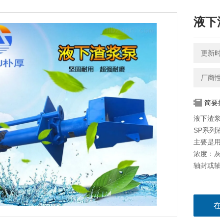
液下
更新时间
厂商
简要
液下渣浆
SP系
主要是
浓度：灰
轴封或