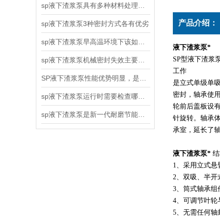
sp液下渣浆泵具有多种材料处理能力
产品介绍：
sp液下渣浆泵3种密封方式各有优劣
sp液下渣浆泵早高温环境下该如何工作
液下渣浆泵*
SP型液下渣
sp液下渣浆泵机械密封失效主要有哪三种原因
工作
SP液下渣浆泵性能优势明显，是您的理想选择
是立式单级单
密封，轴承使
sp液下渣浆泵运行时需要检查哪些呢？
轮前后盖板设
sp液下渣浆泵是新一代耐磨节能型立式渣浆泵
针旋转。轴承体
承室，延长了
液下渣浆泵*
结
1、采用立式悬
2、双吸、半
3、筒式轴承
4、可调节叶
5、无需任何轴