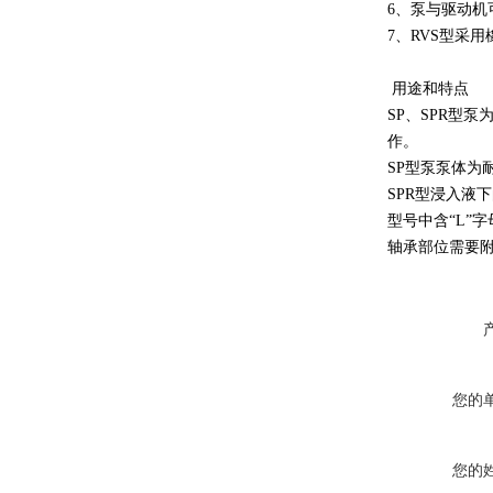
6、泵与驱动机
7、RVS型采
用途和特点
SP、SPR型
作。
SP型泵泵体为
SPR型浸入液
型号中含“L”
轴承部位需要
您的
您的