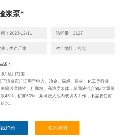
渣浆泵*
：2023-12-11
访问量：2127
性质：生产厂家
生产地址：河北
描述：
泵* 适用范围
列液下渣浆泵广泛用于电力、冶金、煤炭、建材、化工等行业，
用来输送磨蚀性、粗颗粒、高浓度浆体，其固液混合物Z大重量
浆45%，矿浆60%，泵可浸入池内或坑内工作，不需要任何
轴封水。
在线询价
联系我们