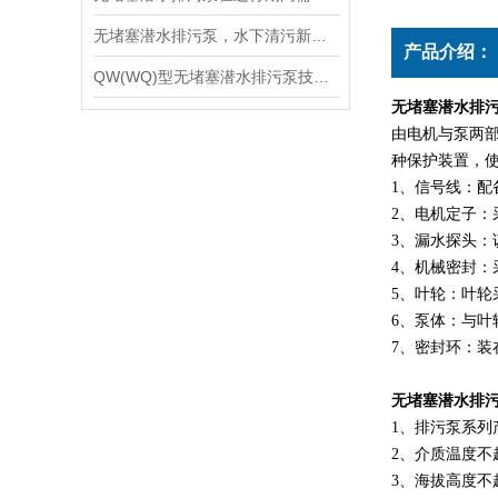
无堵塞潜水排污泵，水下清污新设备
产品介绍：
QW(WQ)型无堵塞潜水排污泵技术使用说明
无堵塞潜水排
由电机与泵两部
种保护装置，
1、信号线：配
2、电机定子：
3、漏水探头
4、机械密封
5、叶轮：叶
6、泵体：与叶
7、密封环：装
无堵塞潜水排
1、排污泵系列
2、介质温度不超过
3、海拔高度不超