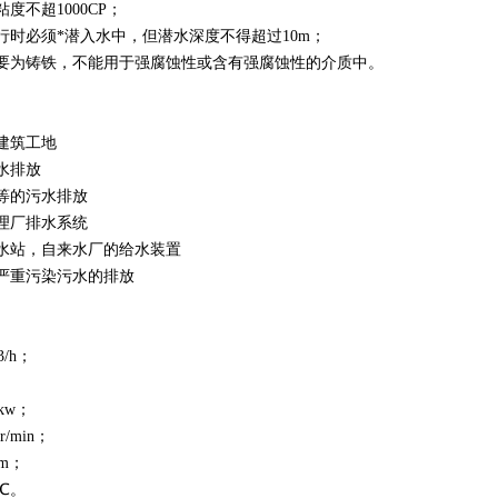
度不超1000CP；
行时必须*潜入水中，但潜水深度不得超过10m；
主要为铸铁，不能用于强腐蚀性或含有强腐蚀性的介质中。
建筑工地
水排放
等的污水排放
理厂排水系统
水站，自来水厂的给水装置
严重污染污水的排放
3/h；
0kw；
r/min；
mm；
℃。