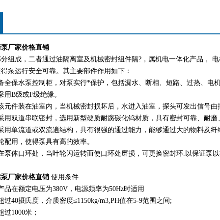
矿山勘
水利工
污泵厂家价格直销
分组成，二者通过油隔离室及机械密封组件隔?，属机电一体化产品， 电
使得泵运行安全可靠。其主要部件作用如下：
备全保水泵控制柜，对泵实行*保护，包括漏水、断相、短路、过热、电
采用B级或F级绝缘。
：该元件装在油室内，当机械密封损坏后，水进入油室，探头可发出信号由
：采用双道串联密封，选用新型硬质耐腐碳化钨材质，具有密封可靠、耐磨
轮采用单流道或双流逍结构，具有很强的通过能力，能够通过大的物料及纤
轮配用，使得泵具有高的效率。
在泵体口环处，当叶轮闪运转而使口环处磨损，可更换密封环.以保证泵
污泵厂家价格直销
使用条件
产品在额定电压为380V，电源频率为50Hz时适用
40摄氏度，介质密度≤1150kg/m3,PH值在5-9范围之间;
过1000米；