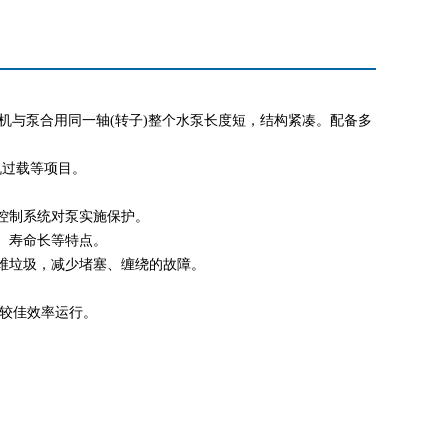
探及水处理设备配套。
程给水、排水。
机与泵合用同一轴(转子)整个水泵长度短，结构紧凑。配备多
机过载等项目。
控制系统对泵实施保护。
、寿命长等特点。
维垃圾，减少堵塞、缠绕的故障。
以较佳效率运行。