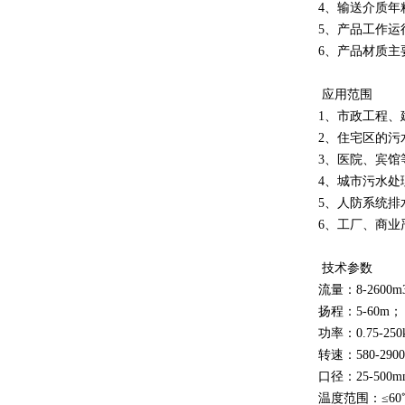
4、输送介质年粘
5、产品工作运
6、产品材质
应用范围
1、市政工程、
2、住宅区的污
3、医院、宾馆
4、城市污水处
5、人防系统排
6、工厂、商业
技术参数
流量：8-2600m
扬程：5-60m；
功率：0.75-25
转速：580-2900
口径：25-500
温度范围：≤60