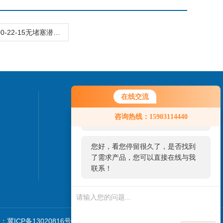
100QW100-22-15无堵塞潜水排污泵厂家价格直销
在线交流
联系我们
您好！欢迎前来咨询，很高兴为您
咨询热线：15903114440
服务，请问您要咨询什么问题呢？
24小时热线：
13722882123
您好，看您停留很久了，是否找到
了需求产品，您可以直接在线与我
联系！
冀ICP备13020816号-2
GoogleSitemap
技术支持：
环保