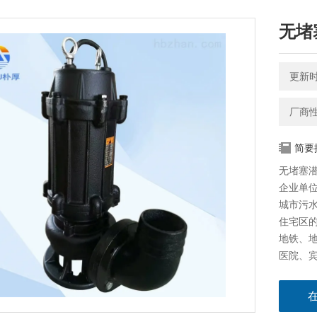
无堵
更新时间
厂商
简要
无堵塞潜
企业单
城市污
住宅区
地铁、
医院、宾
市政工
养殖场
自为水