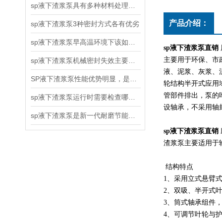
sp液下渣浆泵具有多种材料处理能力
产品介绍：
sp液下渣浆泵3种密封方式各有优劣
sp液下渣浆泵早高温环境下该如何工作
sp液下渣浆泵直销
主要用于环保、市
sp液下渣浆泵机械密封失效主要有哪三种原因
液、泥浆、灰浆、
SP液下渣浆泵性能优势明显，是您的理想选择
轮结构半开式应用
管部件排出，泵的
sp液下渣浆泵运行时需要检查哪些呢？
设轴承，不采用轴
sp液下渣浆泵是新一代耐磨节能型立式渣浆泵
sp液下渣浆泵直销
渣浆泵主要适用于
​ 结构特点
1、采用立式悬臂
2、双吸、半开式
3、筒式轴承组件
4、可调节叶轮与