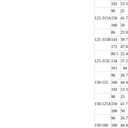
192
53.3
90
25
125-315A
150
41.7
180
50
86
23.9
125-315B
143
39.7
172
47.8
80.5
22.4
125-315C
134
37.2
161
44.
96
26.7
150-125
160
44.4
192
53.3
90
25
150-125A
150
41.7
180
50
96
26.7
150-160
160
44.4