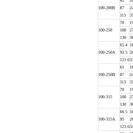
61
1
100-200B
87
2
113
3
70
1
100-250
100
2
130
3
65.4
1
100-250A
93.5
2
121.6
3
61
1
100-250B
87
2
113
3
70
1
100-315
100
2
130
3
66.5
1
100-315A
95
2
123.6
3