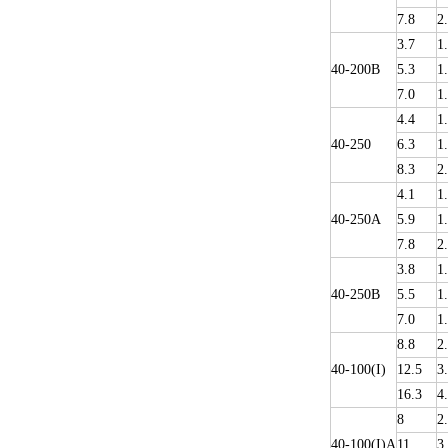
7.8
2
3.7
1
40-200B
5.3
1
7.0
1
4.4
1
40-250
6.3
1
8.3
2
4.1
1
40-250A
5.9
1
7.8
2
3.8
1
40-250B
5.5
1
7.0
1
8.8
2
40-100(I)
12.5
3
16.3
4
8
2
40-100(I)A
11
3