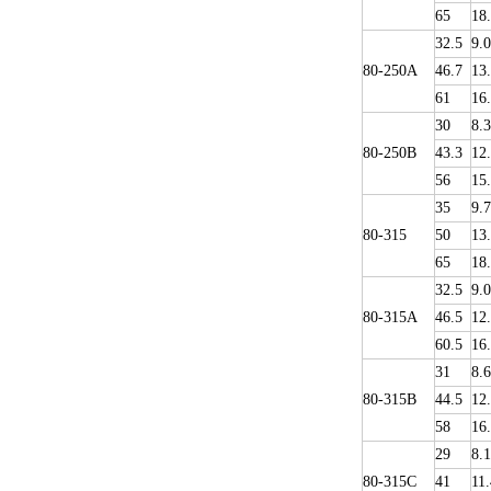
65
18
32.5
9.0
80-250A
46.7
13
61
16
30
8.3
80-250B
43.3
12
56
15
35
9.
80-315
50
13
65
18
32.5
9.0
80-315A
46.5
12
60.5
16
31
8.6
80-315B
44.5
12
58
16
29
8.1
80-315C
41
11.