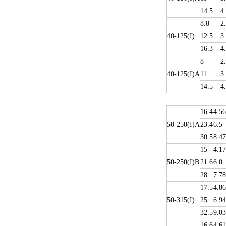
14.5
4
8.8
2
40-125(I)
12.5
3
16.3
4
8
2
40-125(I)A
11
3
14.5
4
16.4
4.56
50-250(I)A
23.4
6.5
30.5
8.47
15
4.17
50-250(I)B
21.6
6.0
28
7.78
17.5
4.86
50-315(I)
25
6.94
32.5
9.03
16.6
4.61