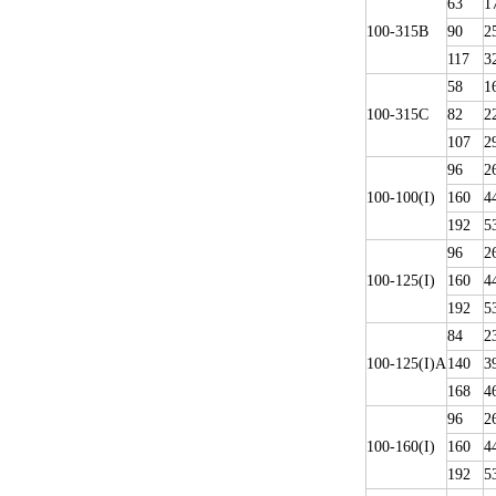
63
1
100-315B
90
2
117
3
58
1
100-315C
82
2
107
2
96
2
100-100(I)
160
4
192
5
96
2
100-125(I)
160
4
192
5
84
2
100-125(I)A
140
3
168
4
96
2
100-160(I)
160
4
192
5