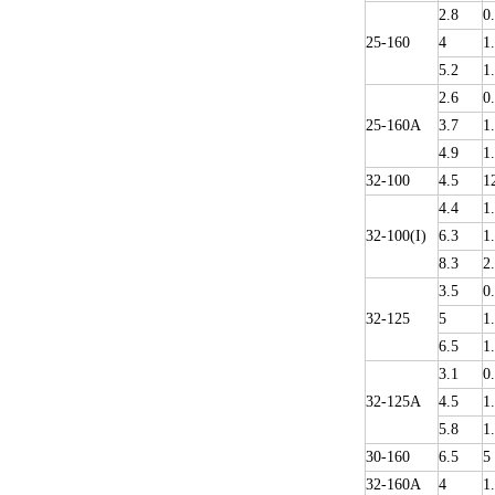
2.8
0
25-160
4
1
5.2
1
2.6
0
25-160A
3.7
1
4.9
1
32-100
4.5
1
4.4
1
32-100(I)
6.3
1
8.3
2
3.5
0
32-125
5
1
6.5
1
3.1
0
32-125A
4.5
1
5.8
1
30-160
6.5
5
32-160A
4
1