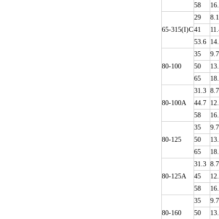
58
16
29
8.1
65-315(I)C
41
11.
53.6
14
35
9.
80-100
50
13
65
18
31.3
8.7
80-100A
44.7
12
58
16
35
9.
80-125
50
13
65
18
31.3
8.7
80-125A
45
12
58
16
35
9.
80-160
50
13