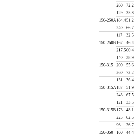
260
72.2
129
35.8
150-250A
184.4
51.2
240
66.7
117
32.5
150-250B
167
46.4
217.5
60.4
140
38.9
150-315
200
55.6
260
72.2
131
36.4
150-315A
187
51.9
243
67.5
121
33.5
150-315B
173
48.1
225
62.5
96
26.7
150-350
160
44.4