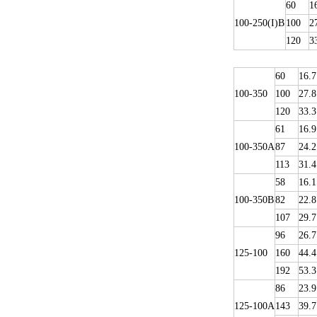
60
1
100-250(I)B
100
2
120
3
60
16.7
100-350
100
27.8
120
33.3
61
16.9
100-350A
87
24.2
113
31.4
58
16.1
100-350B
82
22.8
107
29.7
96
26.7
125-100
160
44.4
192
53.3
86
23.9
125-100A
143
39.7