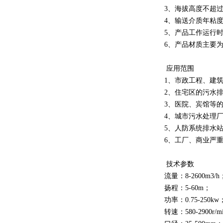
3、海拔高度不超过1
4、输送介质年粘度不
5、产品工作运行时
6、产品材质主要
应用范围
1、市政工程、建
2、住宅区的污水
3、医院、宾馆等
4、城市污水处理
5、人防系统排水
6、工厂、商业严
技术参数
流量：8-2600m3/h
扬程：5-60m；
功率：0.75-250kw
转速：580-2900r/m