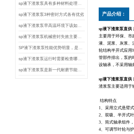
sp液下渣浆泵具有多种材料处理能力
产品介绍：
sp液下渣浆泵3种密封方式各有优劣
sp液下渣浆泵早高温环境下该如何工作
sp液下渣浆泵直供
主要用于环保、市
sp液下渣浆泵机械密封失效主要有哪三种原因
液、泥浆、灰浆、
SP液下渣浆泵性能优势明显，是您的理想选择
轮结构半开式应用
管部件排出，泵的
sp液下渣浆泵运行时需要检查哪些呢？
设轴承，不采用轴
sp液下渣浆泵是新一代耐磨节能型立式渣浆泵
sp液下渣浆泵直供
渣浆泵主要适用于
​ 结构特点
1、采用立式悬臂
2、双吸、半开式
3、筒式轴承组件
4、可调节叶轮与