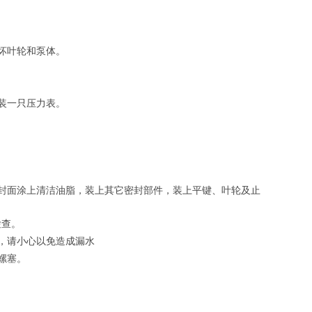
坏叶轮和泵体。
装一只压力表。
封面涂上清洁油脂，装上其它密封部件，装上平键、叶轮及止
检查。
，请小心以免造成漏水
螺塞。