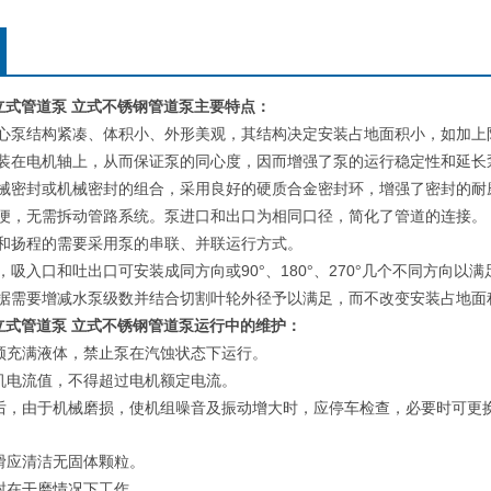
0I型立式管道泵 立式不锈钢管道泵
主要特点：
心泵结构紧凑、体积小、外形美观，其结构决定安装占地面积小，如加上
装在电机轴上，从而保证泵的同心度，因而增强了泵的运行稳定性和延长
械密封或机械密封的组合，采用良好的硬质合金密封环，增强了密封的耐
便，无需拆动管路系统。泵进口和出口为相同口径，简化了管道的连接。
和扬程的需要采用泵的串联、并联运行方式。
90
180
270
，吸入口和吐出口可安装成同方向或
°、
°、
°几个不同方向以满
据需要增减水泵级数并结合切割叶轮外径予以满足，而不改变安装占地面
0I型立式管道泵 立式不锈钢管道泵
运行中的维护：
须充满液体，禁止泵在汽蚀状态下运行。
机电流值，不得超过电机额定电流。
后，由于机械磨损，使机组噪音及振动增大时，应停车检查，必要时可更
：
滑应清洁无固体颗粒。
封在干磨情况下工作。