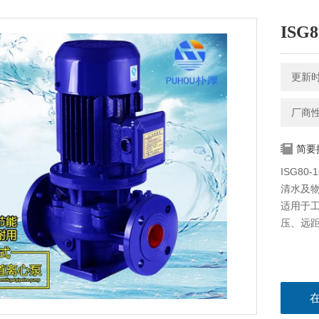
ISG
更新时间
厂商
简要
ISG8
清水及
适用于
压、远