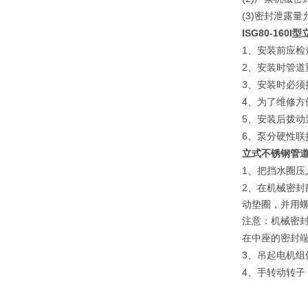
(3)
密封泄露量
ISG80-160I
型
1
、安装前应检
2
、安装时管道
3
、安装时必须
4
、为了维修方
5
、安装后拨动
6
、泵分硬性联
立式不锈钢管
1
、把挡水圈压
2
、在机械密封
动垫圈，并用
注意：机械密
在中座的密封
3
、吊起电机组
4
、手转动转子