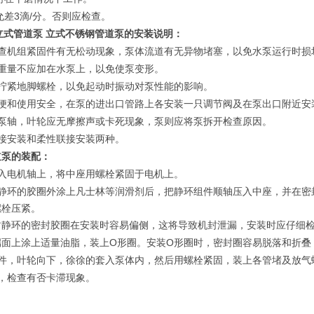
3
/
允差
滴
分。否则应检查。
立式管道泵 立式不锈钢管道泵
的安装说明：
查机组紧固件有无松动现象，泵体流道有无异物堵塞，以免水泵运行时损
重量不应加在水泵上，以免使泵变形。
拧紧地脚螺栓，以免起动时振动对泵性能的影响。
便和使用安全，在泵的进出口管路上各安装一只调节阀及在泵出口附近安
泵轴，叶轮应无摩擦声或卡死现象，泵则应将泵拆开检查原因。
接安装和柔性联接安装两种。
道泵
的装配：
入电机轴上，将中座用螺栓紧固于电机上。
静环的胶圈外涂上凡士林等润滑剂后，把静环组件顺轴压入中座，并在密
螺栓压紧。
封静环的密封胶圈在安装时容易偏侧，这将导致机封泄漏，安装时应仔细
O
O
端面上涂上适量油脂，装上
形圈。安装
形圈时，密封圈容易脱落和折叠
件，叶轮向下，徐徐的套入泵体内，然后用螺栓紧固，装上各管堵及放气
，检查有否卡滞现象。