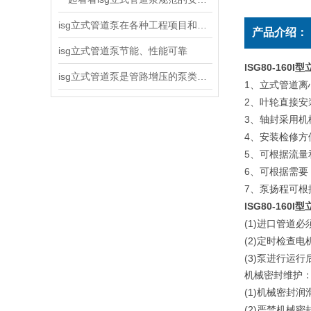
isg立式管道泵在各种工程项目和工地建设中使用
产品介绍：
isg立式管道泵节能、性能可靠
ISG80-16
isg立式管道泵是管路增压的泵类产品
1
、立式管道离
2
、叶轮直接安
3
、轴封采用机
4
、安装检修方
5
、可根据流量
6
、可根据需要
7
、泵扬程可根
ISG80-16
(1)
进口管道必
(2)
定时检查电
(3)
泵进行运行
机械密封维护
(1)
机械密封润
(2)
严禁机械密