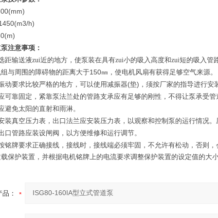
500(mm)
-1450(m3/h)
50(m)
道泵
注意事项：
距输送液zui近的地方，使泵装在具有zui小的吸入高度和zui短的吸入管
150
机组与周围的障碍物的距离大于
㎜，使电机风扇有获得足够空气来源。
(
)
振动要求比较严格的地方，可以使用减振器
垫
，须按厂家的指导进行安
应可靠固定，紧靠泵法兰处的管路支承应有足够的刚性，不得让泵承受管
应避免太阳的直射和雨淋。
安装真空压力表，出口法兰应安装压力表，以观察和控制泵的运行情况。
出口管路应装设闸阀，以方便维修和运行调节。
按铭牌要求正确接线，接线时，接线端必须牢固，不允许有松动，否则，
过载保护装置，并根据电机铭牌上的电流要求调整保护装置的设定值的大
产品：