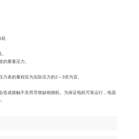
路处
装。
道的重量压力。
2
3
压力表的量程应为实际压力的
～
倍为宜。
会造成接触不良而导致缺相烧机。为保证电机可靠运行，电器
小。