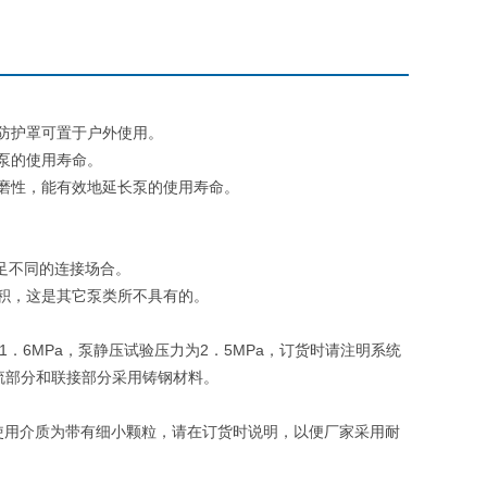
防护罩可置于户外使用。
泵的使用寿命。
磨性，能有效地延长泵的使用寿命。
足不同的连接场合。
积，这是其它泵类所不具有的。
1
6MPa
2
5MPa
．
，泵静压试验压力为
．
，订货时请注明系统
流部分和联接部分采用铸钢材料。
使用介质为带有细小颗粒，请在订货时说明，以便厂家采用耐