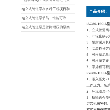
isg立式管道泵在各种工程项目和工地建设中使用
产品介绍：
isg立式管道泵节能、性能可靠
ISG80-16
isg立式管道泵是管路增压的泵类产品
1
、立式管道离
2
、叶轮直接安
3
、轴封采用机
4
、安装检修方
5
、可根据流量
6
、可根据需要
7
、泵扬程可根
ISG80-16
1
1
、吸入压力≤
工作压力。泵
2
<4
、环境温度
3
、所输送介质
磨式机械密封
立式不锈钢管