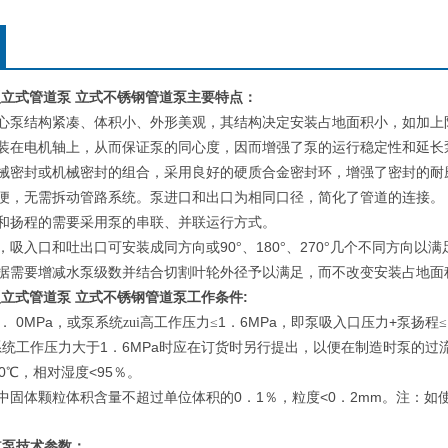
0IA型立式管道泵 立式不锈钢管道泵
主要特点：
心泵结构紧凑、体积小、外形美观，其结构决定安装占地面积小，如加上
装在电机轴上，从而保证泵的同心度，因而增强了泵的运行稳定性和延长
械密封或机械密封的组合，采用良好的硬质合金密封环，增强了密封的耐
便，无需拆动管路系统。泵进口和出口为相同口径，简化了管道的连接。
和扬程的需要采用泵的串联、并联运行方式。
90
180
270
，吸入口和吐出口可安装成同方向或
°、
°、
°几个不同方向以满
据需要增减水泵级数并结合切割叶轮外径予以满足，而不改变安装占地面
0IA型立式管道泵 立式不锈钢管道泵
:
工作条件
0MPa
1
6MPa
+
．
，或泵系统zui高工作压力≤
．
，即泵吸入口压力
泵扬程≤
1
6MPa
系统工作压力大于
．
时应在订货时另行提出，以便在制造时泵的过
0
<95
℃，相对湿度
％。
0
1
<0
2mm
中固体颗粒体积含量不超过单位体积的
．
％，粒度
．
。注：如
。
道泵
技术参数：