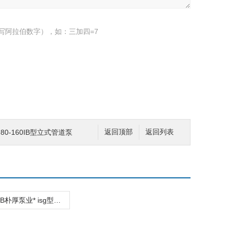
写阿拉伯数字），如：三加四=7
ISG80-160IB型立式管道泵
返回顶部
返回列表
isg50-160B朴厚泵业* isg型立式管道泵