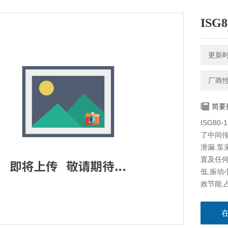
ISG
更新时间
厂商
简要
ISG8
了中间传
泄漏.泵
置及任何
低,振动
效节能,