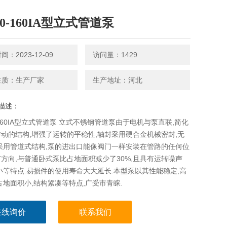
80-160IA型立式管道泵
：2023-12-09
访问量：1429
性质：生产厂家
生产地址：河北
描述：
0-160IA型立式管道泵 立式不锈钢管道泵由于电机与泵直联,简化
动的结构,增强了运转的平稳性,轴封采用硬合金机械密封,无
采用管道式结构,泵的进出口能像阀门一样安装在管路的任何位
方向,与普通卧式泵比占地面积减少了30%,且具有运转噪声
小等特点.易损件的使用寿命大大延长.本型泵以其性能稳定,高
占地面积小,结构紧凑等特点,广受市青睐.
在线询价
联系我们