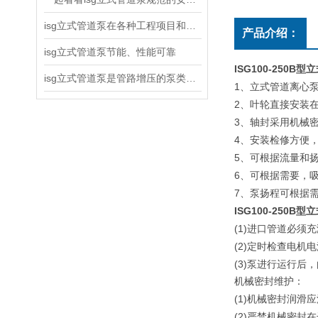
isg立式管道泵在各种工程项目和工地建设中使用
产品介绍：
isg立式管道泵节能、性能可靠
ISG100-250B
isg立式管道泵是管路增压的泵类产品
1
、立式管道离心
2
、叶轮直接安装
3
、轴封采用机械
4
、安装检修方便
5
、可根据流量和
6
、可根据需要，
7
、泵扬程可根据
ISG100-250B
型立
(1)
进口管道必须充
(2)
定时检查电机电
(3)
泵进行运行后，
机械密封维护：
(1)
机械密封润滑应
(2)
严禁机械密封在