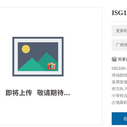
ISG
更新时间
厂商
简要
ISG1
传动的结
采用管
何方向,
小等特点
占地面积