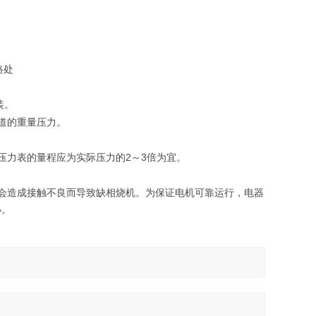
路处
装。
道的重量压力。
2
3
压力表的量程应为实际压力的
～
倍为宜。
会造成接触不良而导致缺相烧机。为保证电机可靠运行，电器
小。