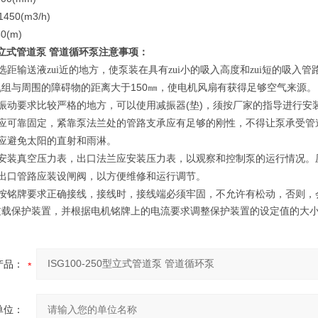
-1450(m3/h)
50(m)
立式管道泵 管道循环泵
注意事项：
距输送液zui近的地方，使泵装在具有zui小的吸入高度和zui短的吸入管
150
机组与周围的障碍物的距离大于
㎜，使电机风扇有获得足够空气来源。
(
)
振动要求比较严格的地方，可以使用减振器
垫
，须按厂家的指导进行安
应可靠固定，紧靠泵法兰处的管路支承应有足够的刚性，不得让泵承受管
应避免太阳的直射和雨淋。
安装真空压力表，出口法兰应安装压力表，以观察和控制泵的运行情况。
出口管路应装设闸阀，以方便维修和运行调节。
按铭牌要求正确接线，接线时，接线端必须牢固，不允许有松动，否则，
过载保护装置，并根据电机铭牌上的电流要求调整保护装置的设定值的大
产品：
单位：