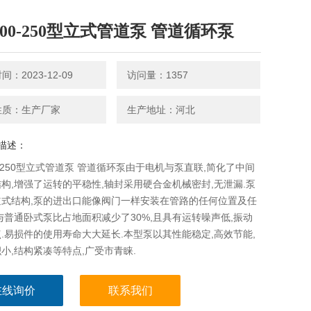
100-250型立式管道泵 管道循环泵
：2023-12-09
访问量：1357
性质：生产厂家
生产地址：河北
描述：
00-250型立式管道泵 管道循环泵由于电机与泵直联,简化了中间
构,增强了运转的平稳性,轴封采用硬合金机械密封,无泄漏.泵
道式结构,泵的进出口能像阀门一样安装在管路的任何位置及任
与普通卧式泵比占地面积减少了30%,且具有运转噪声低,振动
.易损件的使用寿命大大延长.本型泵以其性能稳定,高效节能,
小,结构紧凑等特点,广受市青睐.
在线询价
联系我们