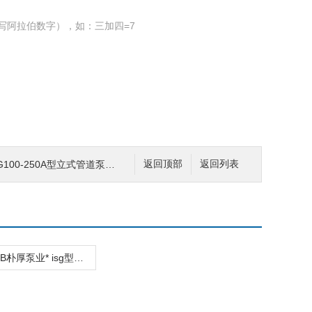
写阿拉伯数字），如：三加四=7
G100-250A型立式管道泵 管道循环泵
返回顶部
返回列表
isg50-160B朴厚泵业* isg型立式管道泵