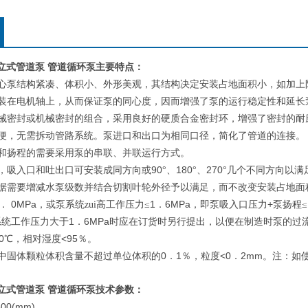
50型立式管道泵 管道循环泵
主要特点：
心泵结构紧凑、体积小、外形美观，其结构决定安装占地面积小，如加上
装在电机轴上，从而保证泵的同心度，因而增强了泵的运行稳定性和延长
械密封或机械密封的组合，采用良好的硬质合金密封环，增强了密封的耐
便，无需拆动管路系统。泵进口和出口为相同口径，简化了管道的连接。
和扬程的需要采用泵的串联、并联运行方式。
90
180
270
，吸入口和吐出口可安装成同方向或
°、
°、
°几个不同方向以满
据需要增减水泵级数并结合切割叶轮外径予以满足，而不改变安装占地面
0MPa
1
6MPa
+
．
，或泵系统zui高工作压力≤
．
，即泵吸入口压力
泵扬程≤
1
6MPa
系统工作压力大于
．
时应在订货时另行提出，以便在制造时泵的过
0
<95
℃，相对湿度
％。
0
1
<0
2mm
中固体颗粒体积含量不超过单位体积的
．
％，粒度
．
。注：如
。
立式管道泵 管道循环泵
技术参数：
500(mm)