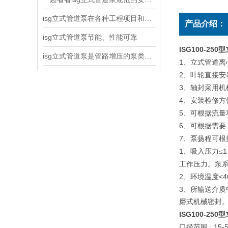
isg立式管道泵在各种工程项目和工地建设中使用
产品介绍：
isg立式管道泵节能、性能可靠
ISG100-2
isg立式管道泵是管路增压的泵类产品
1
、立式管道离
2
、叶轮直接安
3
、轴封采用机
4
、安装检修方
5
、可根据流量
6
、可根据需要
7
、泵扬程可根
1
1
、吸入压力≤
工作压力。泵
2
<4
、环境温度
3
、所输送介质
磨式机械密封
ISG100-250
型
: 15-
口径范围