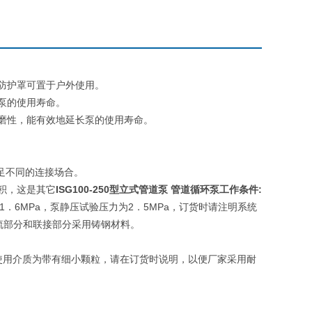
防护罩可置于户外使用。
泵的使用寿命。
磨性，能有效地延长泵的使用寿命。
足不同的连接场合。
ISG100-250
型立式管道泵 管道循环泵
:
积，这是其它
工作条件
1
6MPa
2
5MPa
．
，泵静压试验压力为
．
，订货时请注明系统
流部分和联接部分采用铸钢材料。
使用介质为带有细小颗粒，请在订货时说明，以便厂家采用耐