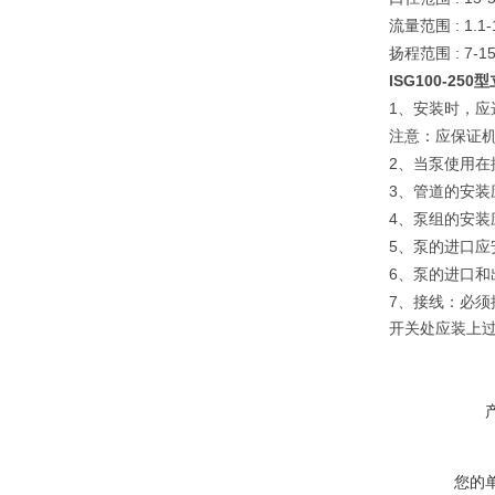
: 1.1
流量范围
: 7-1
扬程范围
ISG100-250
型
1
、安装时，应选
注意：应保证
2
、当泵使用在
3
、管道的安装
4
、泵组的安装
5
、泵的进口应
6
、泵的进口和
7
、接线：必须
开关处应装上
您的