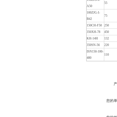
55
A50
100ZJG-I-
75
B42
150CH-F50
250
350XH-78
450
KH-14H
132
350SN-56
220
ISN150-100-
110
480
您的