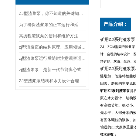
ZJ型渣浆泵，你不知道的关键知识！
产品介绍：
为了确保渣浆泵的正常运行和延长使用寿命，以下几点需要注意
高扬程渣浆泵的使用和维护方法
矿用ZJ系列渣浆泵
zj型渣浆泵的结构原理、应用领域和维护保养
ZJ
、
ZGM
型固液渣浆泵
计，合理的结构设计，
zj型渣浆泵运行后随时注意观察运转情况
精矿砂、灰渣、煤泥、
矿用ZJ系列渣浆泵
zj型渣浆泵，是新一代节能离心式渣浆泵
慢增加，管路特性曲
ZJ型渣浆泵结构和水力设计合理
因素。磨损的主要原
矿用ZJ
系列渣浆泵
是
泵在水力设计、结构
有高效节能、振动小
先水平，大部分泵的
有固体颗粒的浆体。
输送的zui大浆体重量
技术参数：