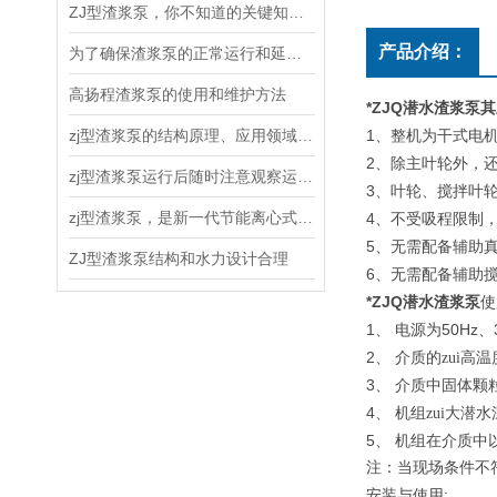
ZJ型渣浆泵，你不知道的关键知识！
产品介绍：
为了确保渣浆泵的正常运行和延长使用寿命，以下几点需要注意
高扬程渣浆泵的使用和维护方法
*ZJQ潜水渣浆泵
其
zj型渣浆泵的结构原理、应用领域和维护保养
1
、整机为干式电
2
、除主叶轮外，
zj型渣浆泵运行后随时注意观察运转情况
3
、叶轮、搅拌叶
zj型渣浆泵，是新一代节能离心式渣浆泵
4
、不受吸程限制，
5
、无需配备辅助
ZJ型渣浆泵结构和水力设计合理
6
、无需配备辅助
*ZJQ潜水渣浆泵
使
1
50Hz
、
电源为
、
2
、
介质的zui高
3
、
介质中固体颗粒
4
、
机组zui大潜
5
、
机组在介质中
注：当现场条件不
:
安装与使用