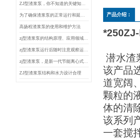
ZJ型渣浆泵，你不知道的关键知识！
产品介绍：
为了确保渣浆泵的正常运行和延长使用寿命，以下几点需要注意
高扬程渣浆泵的使用和维护方法
*250ZJ-
zj型渣浆泵的结构原理、应用领域和维护保养
zj型渣浆泵运行后随时注意观察运转情况
潜水渣
zj型渣浆泵，是新一代节能离心式渣浆泵
该产品
ZJ型渣浆泵结构和水力设计合理
道宽阔
颗粒的
体的清
该系列
一套搅