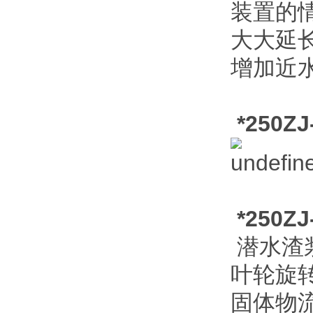
装置的
大大延
增加近
*250Z
*250Z
潜水渣
叶轮旋
固体物