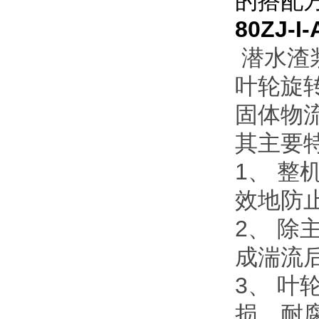
的搭配
80ZJ-I-
潜水渣
叶轮旋
固体物
其主要
1、 
效地防
2、 
成湍流
3、 
损、耐