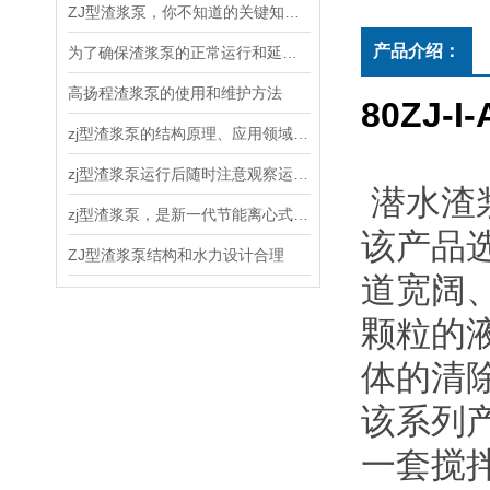
ZJ型渣浆泵，你不知道的关键知识！
产品介绍：
为了确保渣浆泵的正常运行和延长使用寿命，以下几点需要注意
高扬程渣浆泵的使用和维护方法
80ZJ-I-
zj型渣浆泵的结构原理、应用领域和维护保养
zj型渣浆泵运行后随时注意观察运转情况
潜水渣
zj型渣浆泵，是新一代节能离心式渣浆泵
该产品
ZJ型渣浆泵结构和水力设计合理
道宽阔
颗粒的
体的清
该系列
一套搅