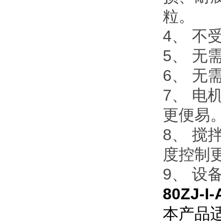
粒。
4、 不
5、 
6、 
7、 
更便易
8、 
度控制
9、 
80ZJ-I-
本产品