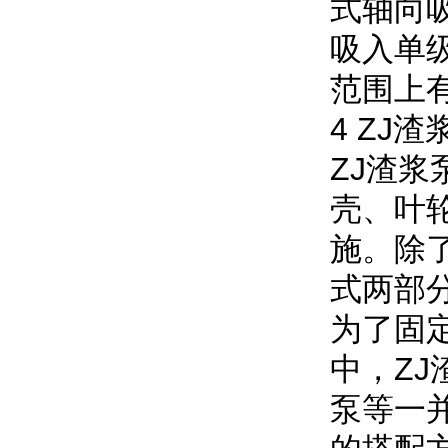
式轴向
吸入单
范围上
4 ZJ
ZJ渣
壳、叶
施。
除
式两部
为了固
中，Z
泵等一