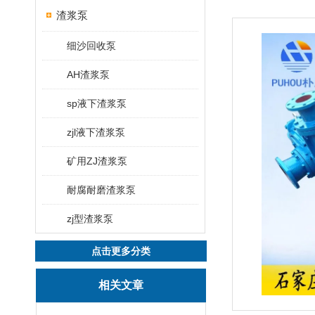
渣浆泵
细沙回收泵
AH渣浆泵
sp液下渣浆泵
zjl液下渣浆泵
矿用ZJ渣浆泵
耐腐耐磨渣浆泵
zj型渣浆泵
点击更多分类
相关文章