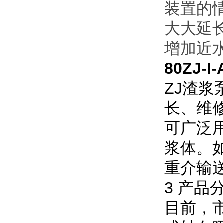
装置的
大大延
增加近
80ZJ-I-
ZJ渣
长、维
可广泛
浆体。
重介输
3 产品
目前，