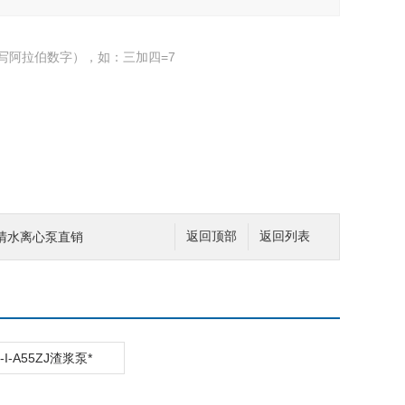
写阿拉伯数字），如：三加四=7
JIS清水离心泵直销
返回顶部
返回列表
J-I-A55ZJ渣浆泵*