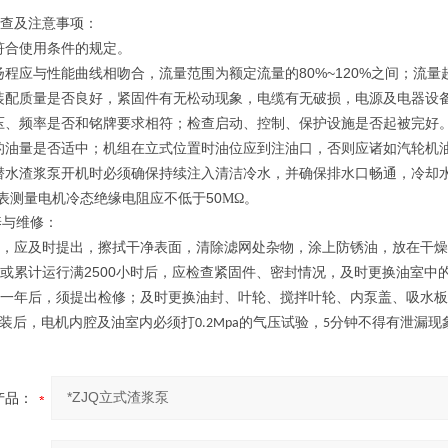
查及注意事项：
符合使用条件的规定。
80%~120%
扬程应与性能曲线相吻合，流量范围为额定流量的
之间；流量
装配质量是否良好，紧固件有无松动现象，电缆有无破损，电源及电器设
压、频率是否和铭牌要求相符；检查启动、控制、保护设施是否起被完好
的油量是否适中；机组在立式位置时油位应到注油口，否则应诸如汽轮机
潜水渣浆泵开机时必须确保持续注入清洁冷水，并确保排水口畅通，冷却
50
表测量电机冷态绝缘电阻应不低于
ΜΩ。
养与维修：
，应及时提出，擦拭干净表面，清除滤网处杂物，涂上防锈油，放在干燥
2500
或累计运行满
小时后，应检查紧固件、密封情况，及时更换油室中
一年后，须提出检修；及时更换油封、叶轮、搅拌叶轮、内泵盖、吸水板
装后，电机内腔及油室内必须打
的气压试验，
分钟不得有泄漏现
0.2Mpa
5
产品：