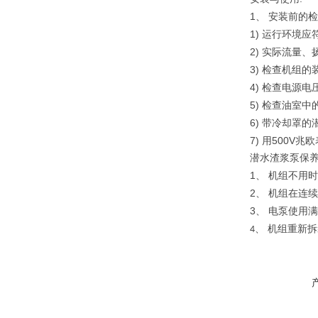
1
、
安装前的检
1)
运行环境应
2)
实际流量、
3)
检查机组的
4)
检查电源电
5)
检查油室中
6)
带冷却罩的
7)
500V
用
兆欧
潜水渣浆泵保
1
、
机组不用时
2
、
机组在连续
3
、
电泵使用满
、
机组重新拆
4