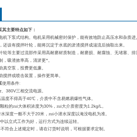
泵
其主要特点如下：
电机下泵式结构。电机采用机械密封保护，能有效地防止高压水和杂质进
，还设有搅拌叶轮，能将沉淀于水底的淤渣搅拌成湍流后抽取出来。
叶轮等主要过流部件采用高耐磨材质制造，耐磨损、耐腐蚀、无堵塞、排
制，吸渣效率高，清淤更*。
助真空泵，投费更低廉。
助搅拌或喷击装置，操作更简单。
泵
:
使用条件
z
380V
、
三相交流电源。
40
i高温度不得高于
℃，介质中不含易燃易爆性气体。
30%
1.2kg/L
颗粒的zui大体积浓度为
，zui大介质密度为
。
20
大潜水深度一般不大于
米，zui小潜水深度以淹没电机为准。
中以立式工作为好，运行方式为连续运转。
件不符合上述规定时，请在订货时说明，可根据要求定制。