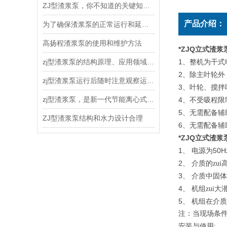
ZJ型渣浆泵，你不知道的关键知识！
产品介绍：
为了确保渣浆泵的正常运行和延长使用寿命，以下几点需要注意
高扬程渣浆泵的使用和维护方法
*ZJQ立式渣浆
zj型渣浆泵的结构原理、应用领域和维护保养
1
、整机为干式
2
、除主叶轮外
zj型渣浆泵运行后随时注意观察运转情况
3
、叶轮、搅拌
zj型渣浆泵，是新一代节能离心式渣浆泵
4
、不受吸程限
5
、无需配备辅
ZJ型渣浆泵结构和水力设计合理
6
、无需配备辅
*ZJQ立式渣浆
1
50H
、
电源为
2
、
介质的zu
3
、
介质中固体
4
、
机组zui
5
、
机组在介质
注：当现场条
:
安装与使用