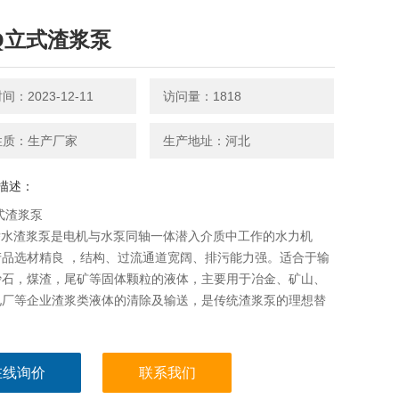
JQ立式渣浆泵
：2023-12-11
访问量：1818
性质：生产厂家
生产地址：河北
描述：
立式渣浆泵
潜水渣浆泵是电机与水泵同轴一体潜入介质中工作的水力机
产品选材精良 ，结构、过流通道宽阔、排污能力强。适合于输
沙石，煤渣，尾矿等固体颗粒的液体，主要用于冶金、矿山、
电厂等企业渣浆类液体的清除及输送，是传统渣浆泵的理想替
。
在线询价
联系我们