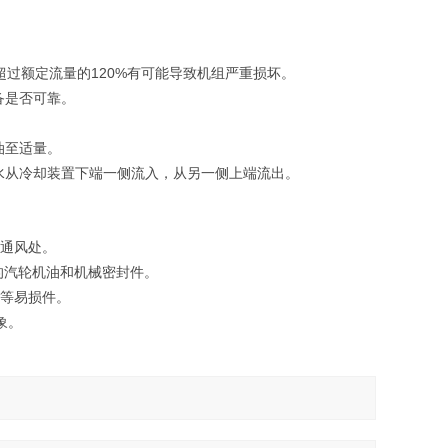
120%
超过额定流量的
有可能导致机组严重损坏。
备是否可靠。
。
油至适量。
水从冷却装置下端一侧流入，从另一侧上端流出。
通风处。
的汽轮机油和机械密封件。
等易损件。
象。