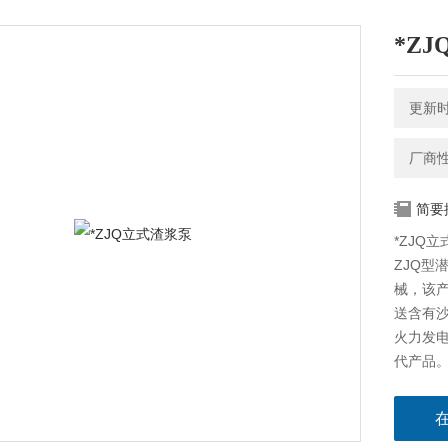
*Z
更新时间
厂商
简要
*ZJQ
ZJQ型
械，该
送含有
火力发
代产品