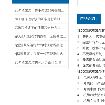
ZJ型渣浆泵，你不知道的关键知识！
产品介绍：
为了确保渣浆泵的正常运行和延长使用寿命，以下几点需要注意
高扬程渣浆泵的使用和维护方法
*ZJQ立式渣浆泵
其
zj型渣浆泵的结构原理、应用领域和维护保养
1
、整机为干式电
2
、除主叶轮外，
zj型渣浆泵运行后随时注意观察运转情况
3
、叶轮、搅拌叶
zj型渣浆泵，是新一代节能离心式渣浆泵
4
、不受吸程限制，
5
、无需配备辅助
ZJ型渣浆泵结构和水力设计合理
6
、无需配备辅助
*ZJQ立式渣浆泵
使
1
50Hz
、
电源为
、
2
、
介质的zui高
3
、
介质中固体颗粒
4
、
机组zui大潜
5
、
机组在介质中