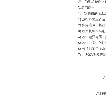
注：当现场条件不
:
安装与使用
1
、
安装前的检查
1)
运行环境应符合
2)
实际流量、扬程
3)
检查机组的装配
4)
检查电源电压、
5)
检查油室中的油
6)
带冷却罩的潜水
7)
500V
用
兆欧表
您的