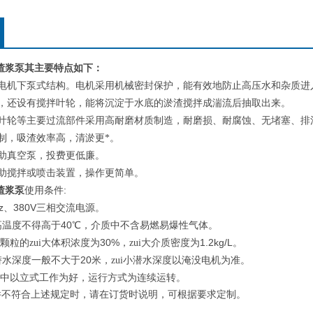
渣浆泵
其主要特点如下：
电机下泵式结构。电机采用机械密封保护，能有效地防止高压水和杂质进
，还设有搅拌叶轮，能将沉淀于水底的淤渣搅拌成湍流后抽取出来。
叶轮等主要过流部件采用高耐磨材质制造，耐磨损、耐腐蚀、无堵塞、排
制，吸渣效率高，清淤更*。
助真空泵，投费更低廉。
助搅拌或喷击装置，操作更简单。
渣浆泵
:
使用条件
z
380V
、
三相交流电源。
40
i高温度不得高于
℃，介质中不含易燃易爆性气体。
30%
1.2kg/L
颗粒的zui大体积浓度为
，zui大介质密度为
。
20
大潜水深度一般不大于
米，zui小潜水深度以淹没电机为准。
中以立式工作为好，运行方式为连续运转。
件不符合上述规定时，请在订货时说明，可根据要求定制。