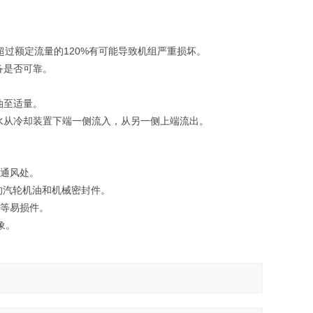
120%
超过额定流量的
有可能导致机组严重损坏。
备是否可靠。
。
油至适量。
水从冷却装置下端一侧流入，从另一侧上端流出。
通风处。
的汽轮机油和机械密封件。
等易损件。
象。