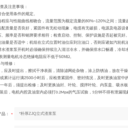
查及注意事项：
符合使用条件的规定。
80%~120%
扬程应与性能曲线相吻合，流量范围为额定流量的
之间；流量
装配质量是否良好，紧固件有无松动现象，电缆有无破损，电源及电器设
压、频率是否和铭牌要求相符；检查启动、控制、保护设施是否起被完好
的油量是否适中；机组在立式位置时油位应到注油口，否则应诸如汽轮机
潜水渣浆泵开机时必须确保持续注入清洁冷水，并确保排水口畅通，冷却
50
表测量电机冷态绝缘电阻应不低于
ΜΩ。
养与维修：
，应及时提出，擦拭干净表面，清除滤网处杂物，涂上防锈油，放在干燥
2500
或累计运行满
小时后，应检查紧固件、密封情况，及时更换油室中
一年后，须提出检修；及时更换油封、叶轮、搅拌叶轮、内泵盖、吸水板
装后，电机内腔及油室内必须打
的气压试验，
分钟不得有泄漏现
0.2Mpa
5
产品：