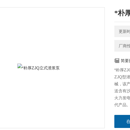
*朴
更新时间
厂商
简要
*朴厚Z
ZJQ型
械，该
送含有
火力发
代产品