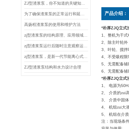
ZJ型渣浆泵，你不知道的关键知识！
产品介绍：
为了确保渣浆泵的正常运行和延长使用寿命，以下几点需要注意
高扬程渣浆泵的使用和维护方法
*朴厚ZJQ立式
zj型渣浆泵的结构原理、应用领域和维护保养
1
、整机为干式
2
、除主叶轮外
zj型渣浆泵运行后随时注意观察运转情况
3
、叶轮、搅拌
zj型渣浆泵，是新一代节能离心式渣浆泵
4
、不受吸程限
5
、无需配备辅
ZJ型渣浆泵结构和水力设计合理
6
、无需配备辅
*朴厚ZJQ立式
1
50H
、
电源为
2
、
介质的zu
3
、
介质中固体
4
、
机组zui
5
、
机组在介质
注：当现场条
:
安装与使用