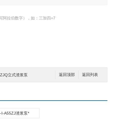
写阿拉伯数字），如：三加四=7
朴厚ZJQ立式渣浆泵
返回顶部
返回列表
J-I-A55ZJ渣浆泵*