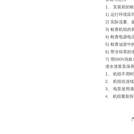
1
、
安装前的检
1)
运行环境应
2)
实际流量、
3)
检查机组的
4)
检查电源电
5)
检查油室中
6)
带冷却罩的
7)
500V
用
兆欧
潜水渣浆泵保
1
、
机组不用时
2
、
机组在连续
3
、
电泵使用满
、
机组重新拆
4