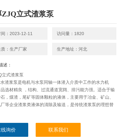
厚ZJQ立式渣浆泵
：2023-12-11
访问量：1820
性质：生产厂家
生产地址：河北
描述：
JQ立式渣浆泵
潜水渣浆泵是电机与水泵同轴一体潜入介质中工作的水力机
产品选材精良 ，结构、过流通道宽阔、排污能力强。适合于输
沙石，煤渣，尾矿等固体颗粒的液体，主要用于冶金、矿山、
电厂等企业渣浆类液体的清除及输送，是传统渣浆泵的理想替
。
在线询价
联系我们