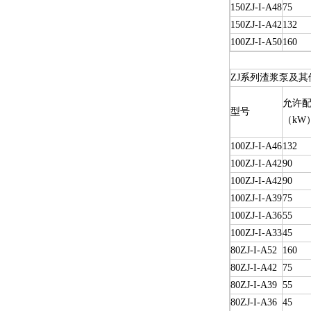
150ZJ-I-A48
75
150ZJ-I-A42
132
100ZJ-I-A50
160
ZJ系列渣浆泵及其
允许配
型号
（kW
100ZJ-I-A46
132
100ZJ-I-A42
90
100ZJ-I-A42
90
100ZJ-I-A39
75
100ZJ-I-A36
55
100ZJ-I-A33
45
80ZJ-I-A52
160
80ZJ-I-A42
75
80ZJ-I-A39
55
80ZJ-I-A36
45