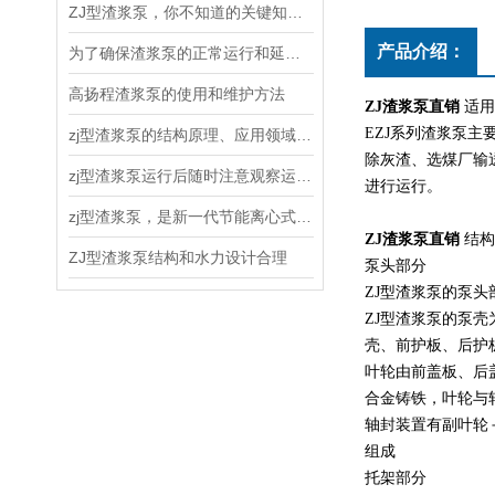
ZJ型渣浆泵，你不知道的关键知识！
产品介绍：
为了确保渣浆泵的正常运行和延长使用寿命，以下几点需要注意
高扬程渣浆泵的使用和维护方法
ZJ渣浆泵直销
适用
EZJ系列渣浆泵
zj型渣浆泵的结构原理、应用领域和维护保养
除灰渣、选煤厂输送
zj型渣浆泵运行后随时注意观察运转情况
进行运行。
zj型渣浆泵，是新一代节能离心式渣浆泵
ZJ渣浆泵直销
结构
ZJ型渣浆泵结构和水力设计合理
泵头部分
ZJ型渣浆泵的泵
ZJ型渣浆泵的泵壳
壳、前护板、后护
叶轮由前盖板、后
合金铸铁，叶轮与
轴封装置有副叶轮
组成
托架部分