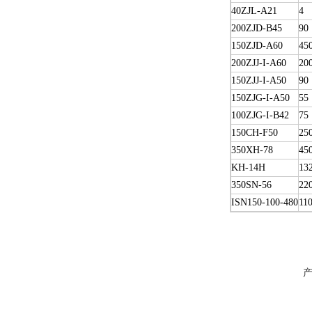
40ZJL-A21
4
200ZJD-B45
90
150ZJD-A60
45
200ZJJ-I-A60
20
150ZJJ-I-A50
90
150ZJG-I-A50
55
100ZJG-I-B42
75
150CH-F50
25
350XH-78
45
KH-14H
13
350SN-56
22
ISN150-100-480
11