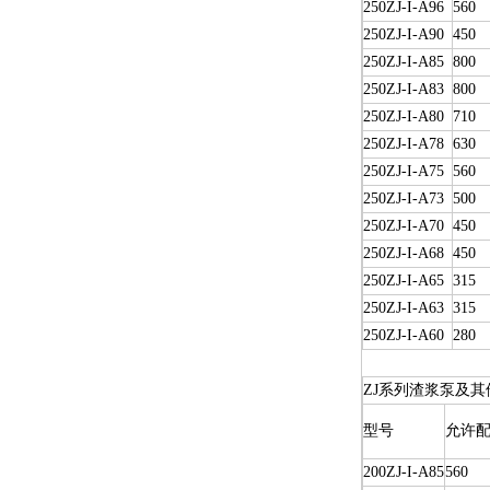
250ZJ-I-A96
560
250ZJ-I-A90
450
250ZJ-I-A85
800
250ZJ-I-A83
800
250ZJ-I-A80
710
250ZJ-I-A78
630
250ZJ-I-A75
560
250ZJ-I-A73
500
250ZJ-I-A70
450
250ZJ-I-A68
450
250ZJ-I-A65
315
250ZJ-I-A63
315
250ZJ-I-A60
280
ZJ系列渣浆泵及其
型号
允许配
200ZJ-I-A85
560