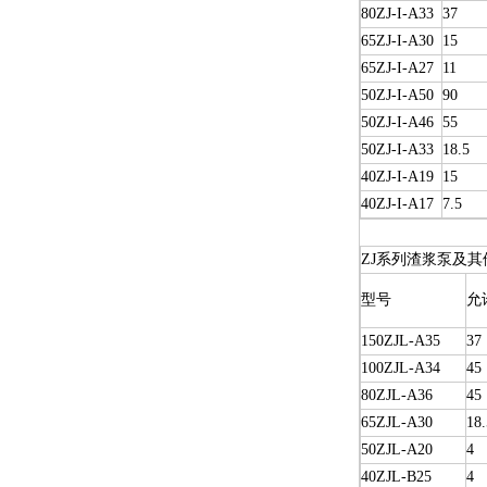
80ZJ-I-A33
37
65ZJ-I-A30
15
65ZJ-I-A27
11
50ZJ-I-A50
90
50ZJ-I-A46
55
50ZJ-I-A33
18.5
40ZJ-I-A19
15
40ZJ-I-A17
7.5
ZJ系列渣浆泵及其
型号
允
150ZJL-A35
37
100ZJL-A34
45
80ZJL-A36
45
65ZJL-A30
18.
50ZJL-A20
4
40ZJL-B25
4