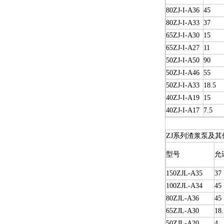
80ZJ-I-A36
45
80ZJ-I-A33
37
65ZJ-I-A30
15
65ZJ-I-A27
11
50ZJ-I-A50
90
50ZJ-I-A46
55
50ZJ-I-A33
18.5
40ZJ-I-A19
15
40ZJ-I-A17
7.5
ZJ系列渣浆泵及其
型号
允
150ZJL-A35
37
100ZJL-A34
45
80ZJL-A36
45
65ZJL-A30
18.
50ZJL-A20
4