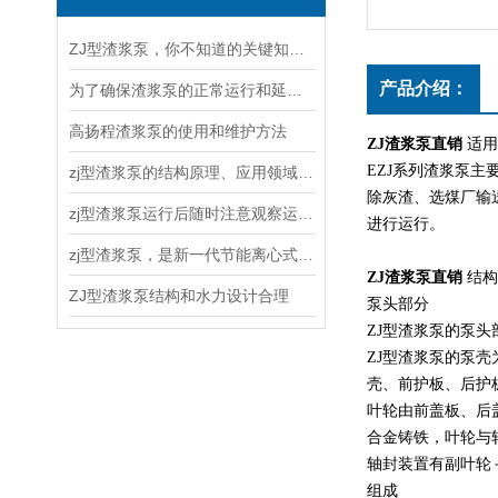
ZJ型渣浆泵，你不知道的关键知识！
产品介绍：
为了确保渣浆泵的正常运行和延长使用寿命，以下几点需要注意
高扬程渣浆泵的使用和维护方法
ZJ渣浆泵直销
适用
EZJ系列渣浆泵
zj型渣浆泵的结构原理、应用领域和维护保养
除灰渣、选煤厂输送
zj型渣浆泵运行后随时注意观察运转情况
进行运行。
zj型渣浆泵，是新一代节能离心式渣浆泵
ZJ渣浆泵直销
结构
ZJ型渣浆泵结构和水力设计合理
泵头部分
ZJ型渣浆泵的泵
ZJ型渣浆泵的泵壳
壳、前护板、后护
叶轮由前盖板、后
合金铸铁，叶轮与
轴封装置有副叶轮
组成