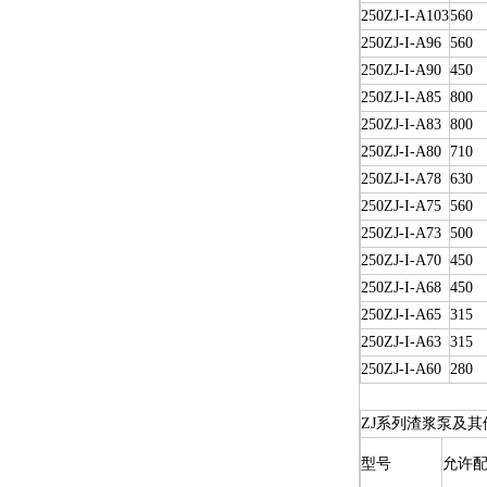
250ZJ-I-A103
560
250ZJ-I-A96
560
250ZJ-I-A90
450
250ZJ-I-A85
800
250ZJ-I-A83
800
250ZJ-I-A80
710
250ZJ-I-A78
630
250ZJ-I-A75
560
250ZJ-I-A73
500
250ZJ-I-A70
450
250ZJ-I-A68
450
250ZJ-I-A65
315
250ZJ-I-A63
315
250ZJ-I-A60
280
ZJ系列渣浆泵及其
型号
允许配