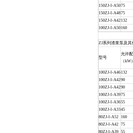
150ZJ-I-A50
75
150ZJ-I-A48
75
150ZJ-I-A42
132
100ZJ-I-A50
160
ZJ系列渣浆泵及其
允许配
型号
（kW
100ZJ-I-A46
132
100ZJ-I-A42
90
100ZJ-I-A42
90
100ZJ-I-A39
75
100ZJ-I-A36
55
100ZJ-I-A33
45
80ZJ-I-A52
160
80ZJ-I-A42
75
80ZJ-I-A39
55