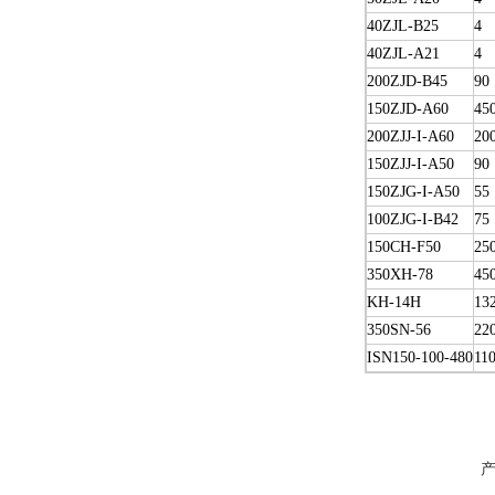
40ZJL-B25
4
40ZJL-A21
4
200ZJD-B45
90
150ZJD-A60
45
200ZJJ-I-A60
20
150ZJJ-I-A50
90
150ZJG-I-A50
55
100ZJG-I-B42
75
150CH-F50
25
350XH-78
45
KH-14H
13
350SN-56
22
ISN150-100-480
11